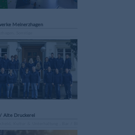
werke Meinerzhagen
zhagen, Sonstige
/ Alte Druckerei
cheid, Kultur & Unterhaltung , Bar / Bistro