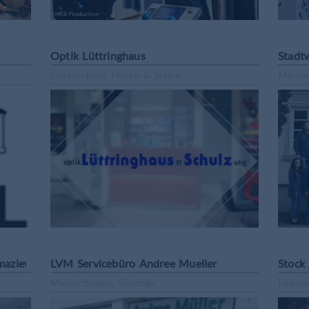
Optik Lüttringhaus
Stadt
Lüdenscheid, Hören & Sehen
Meiner
maziewerk
LVM Servicebüro Andree Mueller
Stock 
Meinerzhagen, Sonstige
Lüdens