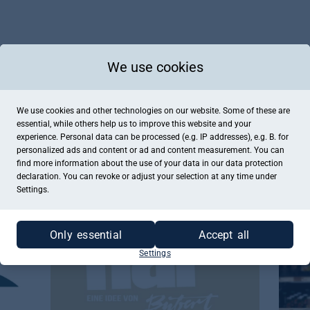
We use cookies
We use cookies and other technologies on our website. Some of these are
essential, while others help us to improve this website and your
experience. Personal data can be processed (e.g. IP addresses), e.g. B. for
personalized ads and content or ad and content measurement. You can
här by Bubert
Brenn
find more information about the use of your data in our
data protection
Lüdenscheid, Friseur
Lüdens
declaration. You can revoke or adjust your selection at any time under
Settings.
Only essential
Accept all
Settings