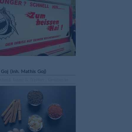
Goj (Inh. Mathis Goj)
cheid, Essen & Trinken , Geschenke