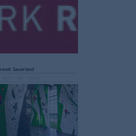
rwelt Sauerland
 Sport , Bar / Bistro