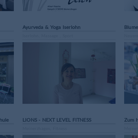
Ayurveda & Yoga Iserlohn
Blume
Iserlohn, Massage , Sport
Neuenr
hule
LIONS - NEXT LEVEL FITNESS
Zum h
Meinerzhagen, Fitness
Meiner