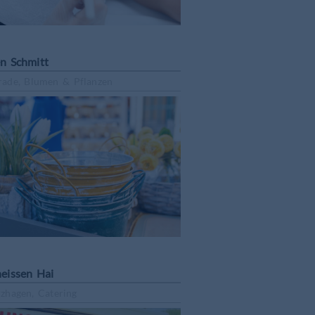
n Schmitt
ade, Blumen & Pflanzen
eissen Hai
zhagen, Catering