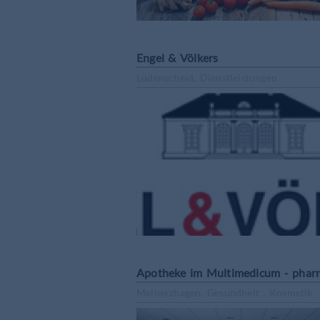
Engel & Völkers
Lüdenscheid, Dienstleistungen
Apotheke im Multimedicum - phar
Meinerzhagen, Gesundheit , Kosmetik