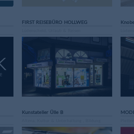
FIRST REISEBÜRO HOLLWEG
Knobe
Lüdenscheid, Urlaub & Reisen
Lüdens
Kunstatelier Ülle B
MODE
Altena, Kultur & Unterhaltung , Bildung
Plette