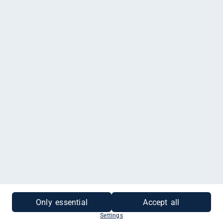
HIER GEHT'S APP
Alle Gutscheine in einer Hand. Mit der App kannst
du sehr einfach Gutscheine entwerten und
aktivieren. Die App ist dein bester Freund.
ALS UNTERNEHMEN
REGISTRIEREN
KONTAKT
infos für händler
impressum
datenschutz
Only essential
Accept all
powered by #gutscheinehelfen
Settings