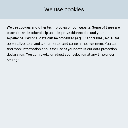
We use cookies
We use cookies and other technologies on our website. Some of these are
essential, while others help us to improve this website and your
experience. Personal data can be processed (e.g. IP addresses), e.g. B. for
personalized ads and content or ad and content measurement. You can
find more information about the use of your data in our
data protection
VERKAUFE UND VERWALTE DEINE
declaration. You can revoke or adjust your selection at any time under
GUTSCHEINE
Settings.
- SO EINFACH WIE NOCH NIE
KOSTENLOS REGISTRIEREN