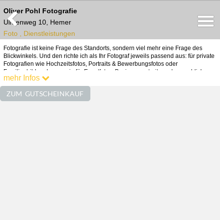
Oliver Pohl Fotografie
Ulmenweg 10, Hemer
Foto , Dienstleistungen
Fotografie ist keine Frage des Standorts, sondern viel mehr eine Frage des
Blickwinkels. Und den richte ich als Ihr Fotograf jeweils passend aus: für private
Fotografien wie Hochzeitsfotos, Portraits & Bewerbungsfotos oder
Familienbilder ebenso wie für Eventfotos, Businessportraits und gewerbliche
mehr Infos
Fotoaufnahmen in der Industrie- und Werbefotografie.
ZUM GUTSCHEINKAUF
Kontakt
02372-16226
info@opohl.de
Im Netz Erreichbar