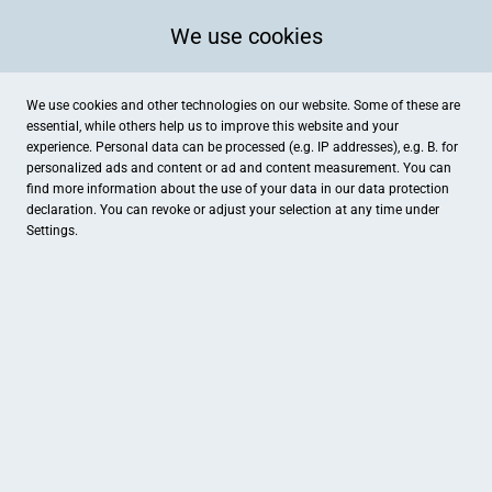
We use cookies
We use cookies and other technologies on our website. Some of these are
essential, while others help us to improve this website and your
experience. Personal data can be processed (e.g. IP addresses), e.g. B. for
personalized ads and content or ad and content measurement. You can
find more information about the use of your data in our
data protection
declaration. You can revoke or adjust your selection at any time under
Settings.
Hoppe-Keramik.de
Kirchstraße 6, Meinerzhagen
Geschenke , Haushaltswaren
In meinem Werkstatt-Laden findet sich nützliche und schöne
Gebrauchskeramik, wie Tassen, Schalen oder Teekannen, aber auch hübsche
keramische und nichtkeramische Kleinigkeiten, wie Seifenschalen,